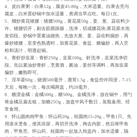
4、皮白果粥：白果12g，腐皮45-80g，大米适量。白果去壳与
腐皮，白米置砂锅中加水适量，煮调当早点吃。每日1次。
5、熘炒黄花猪腰：猪腰500g，黄花菜50g，姜、葱、蒜佐料少
许。猪腰切开，剔去筋膜躁腺，洗净，切成腰花块;黄花菜水泡
发切段。炒锅中置素油烧热，先放大葱、姜、蒜佐料煽炒，再
爆炒猪腰，至变色熟透时，加黄花菜、食盐、糖煸炒，再入芡
粉和汤汁，明透起锅。
6、青虾炒韭菜：青虾250g，韭菜100g。虾洗净，韭菜洗净切
段。先以素油炒青虾，烹黄酒，酱油，姜丝等调料，再加韭菜
煸炒，嫩熟即可。
7、淫羊藿60g，烧酒500毫升，鹿茸1.5g，食盐些许同浸，7-15
天后，每晚一次，每次喝两盅，约20毫升。
8、糖渍金橘：金橘500g，糖500g。金橘洗净，放在锅中，用勺
将金橘压扁去核，加糖25Og，放盘中风干数日，装瓶备用。经
常食用。
9、怀山圆肉炖甲鱼：怀山药20g，桂圆肉15-20g，甲鱼1只。先
用滚水烫鱼，便其排尿，再切开洗净，掏去内脏，然后将甲鱼
肉，甲鱼壳、怀山药、桂圆肉一起放入炖盅内，加水适量，隔