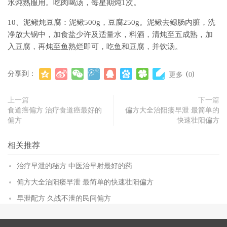
水炖熟服用。吃肉喝汤，每星期炖1次。
10、泥鳅炖豆腐：泥鳅500g，豆腐250g。泥鳅去鳃肠内脏，洗
净放大锅中，加食盐少许及适量水，料酒，清炖至五成熟，加
入豆腐，再炖至鱼熟烂即可，吃鱼和豆腐，并饮汤。
分享到：
(
)
更多
0
上一篇
下一篇
食道癌偏方 治疗食道癌最好的
偏方大全治阳痿早泄 最简单的
偏方
快速壮阳偏方
相关推荐
治疗早泄的秘方 中医治早射最好的药
偏方大全治阳痿早泄 最简单的快速壮阳偏方
早泄配方 久战不泄的民间偏方