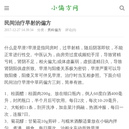
民间治疗早射的偏方
2017-12-27 14:39:34
分类：
男科偏方
评论(0)
什么是早泄?早泄是指同房时，过早射精，随后阴茎即软，不能
正常进行性交。中医认为，由房劳过度或频犯手淫，导致肾精
亏耗，肾阴不足，相火偏亢;或体虚赢弱，虚损遗精日久，导致
肾阴阳俱虚所致。早泄与阳痿关系极为密切，早泄严重可以导
致阳痿，阳痿又常可伴见早泄。治疗时当互相参照。下面介绍
民间治疗早泄中草药偏方三则，简单有效。
1、桂圆醴：桂圆肉200g、放在细口瓶内，倒人60度白酒400毫
升，封闭瓶口，半个月后可饮用。每日2次，每次10-20毫升。
2、大蚯蚓11条，剖开洗净，加韭菜汁捣融，热酒冲服，每日一
次，连服7日。
3、菊花醪：甘菊花10g剪碎，与糯米酒酿适量放在小锅内拌
匀，煮沸，顿食，每日两次，治相火妄动所致早泄。