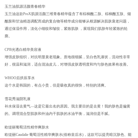
玉兰油肌源活颜青春精华
玉兰油这款ProX肌源活颜三维青春精华蕴含了有棕榈酰二肽、棕榈酰五肽、烟
酰胺和甘油精选调配而成的复合物等精华成分能够从根源解决肌肤衰老问题，
通过保湿作用，淡化小细纹和皱纹，紧致肌肤 ，展现我们肌肤年轻紧致的轮
廓。
CPB光透白精华美容液
增强皮肤组织，对抗明显衰老现象。质地很细腻，呈白色乳液状，流动性非常
好，很温和滋润，适合混油皮儿，对增强皮肤透明度和均匀肤色效果有改善。
WHOO后拱辰享水
这个水是韩国的，有点小贵，但是吸收真的很快，特别的清爽。
雪花秀滋阴乳液
补水保湿去黄气—这是它最出名的原因。我主要目的是去黄！我的肤色是偏黄
的。调理混合型肌肤和外油内干肌肤的水油平衡，滋润但是不腻。
欧缇丽葡萄活性精华爽肤水
欧缇丽Caudalie 葡萄活性精华爽肤水(俗称皇后水)，这款可以提亮暗沉肤色、能