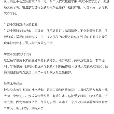
腻，而且不会洗完脸就消失不见，第二天皮肤也很水嫩~肌肤不仅水润了，而且
还变白了呢。在皮肤粗糙暗沉的时候简直是神一般的存在。相信我用一次你就
忘不了的。
兰蔻小黑瓶新精华肌底液
兰蔻小黑瓶护肤精华，口碑好，使用效果好，滋润清爽，不会刺激到肌肤，质
地细腻，适用的肌肤也很广泛。深入肌肤的深层才能修护过后的肌肤才更能呈
现年轻的状态，逐步美白效果也不错。
娇兰帝皇修复精华露
这款精华使用下来的感受就是肌肤修复、滋养肌肤，两种质地混合，非常滋
润，早晚使用一段时间能达到你想象不到的精修肌~~这几天熬夜肌肤暗沉，脸
颊两侧皮肤有点泛红，用了一段时间之后效果很好。
珍漾水光精华
护肤杂志特别推荐的补水精华。因为口碑和效果特别好，原料和配方都和一线
大牌一个级别，功效成分含量很足！超强补水，修护受损肌肤、收缩毛孔，抗
衰去皱。因为价格很平民，每天可以用，基本上一个月皮肤就会看到很细腻嫩
白水亮，良心好货，值得入手。