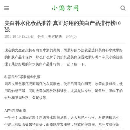
美白补水化妆品推荐 真正好用的美白产品排行榜10
强
2019-10-19 15:23:43
分类：
美容护肤
评论(0)
现在的女生都想拥有白皙水润的美肌，而最好的办法就是选择美白补水效果好
的护肤产品来保养，那么什么牌子的护肤品美白保湿效果好呢？今天小编就整
理了几款好用的补水美白产品排行榜，一起了解一下。
科颜氏VC紧肤精华乳液
因表皮黑色素沉淀而暗沉的灰黄肤色，使用后可美白明亮。改善皮肤粗糙，使
用后触感平滑。同时改善脸部纹路和皱纹，尤其是法令纹、嘴角纹、眼眶下的
皱纹和眼周纹路、鱼尾纹等。
APW精华面膜
一生推！无限回购款！超级补水却很划算，天天敷也不心疼。对皮肤很温和，
但是上脸吸收效果特别好，面膜纸非常服帖，软软的很舒服。敷完皮肤很细